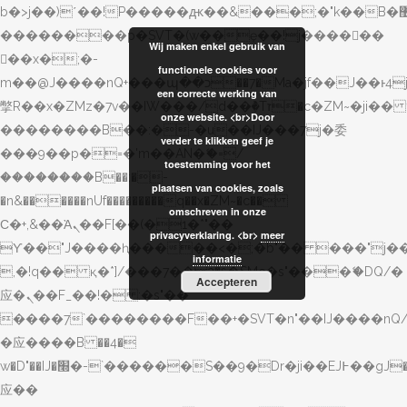
b�>j��)΄��!P�����ԫ��&���;�"k��B�޶�}
��������p�SVT�(w��ę��!j������
Wij maken enkel gebruik van
��x�;�-
functionele cookies voor
m��@J����nQ+���պ��כ��7�Ma�jf��J��ͱ4j���Ѳ�
een correcte werking van
撆R��x�ZMz�7v��IW���/d��ٞ�Тז�c�ZM~�ji�� ߒ��sQz�����Ԡ��DW��3�De�n"��M�+/
onze website. <br>Door
��������B��:�-�u��IJ���7j�委
verder te klikken geef je
���9��p�=�'m��AN�ޭ�=/
toestemming voor het
��������B��:�-
plaatsen van cookies, zoals
�n&������nUf���������q��x�ZM~�
c��
omschreven in onze
Ϲ�+,&��Ὰܢ��F[��(�1�*"��
privacyverklaring. <br>
meer
ϒ��"J����ԧ�����<�;�b"�� ���"j�����ܢ��F
informatie
,�!q�� қ�*]/���؝�2��7�SMc�s"���ޭ�DQ/�
Accepteren
应�ܢ��F_��!� :�s"��
����7`��������F��+�SVT�n"��IJ����nQ
�应����B ��4�
w�D"��IJ�׭�-`������S��9�Dr�ji��EJ߅��gJ�
应��