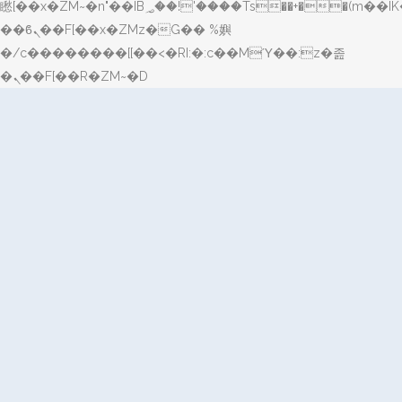
矁[��x�ZM~�n"��IB؃��!'����Тѕ��+��(m��IK�ʭ�/|
��ϐܢ��F[��x�ZMz�G�� %嬩
�/c��������[[��<�RI:�:c��MΎ��:z�졾
�ܢ��F[��R�ZM~�D