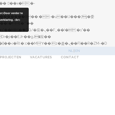
br>Door verder te
erklaring. <br>
矁[��x�ZM~�n"��IB؃��!'����Тѕ��+��(m��IK�ʭ�/|��ϐܢ��F[��x�ZMz�G�� %嬩�/c��������[[��<�RI:�:c��MΎ��:z�졾�ܢ��F[��R�ZM~�D
NL
|
EN
EPROJECTEN
VACATURES
CONTACT