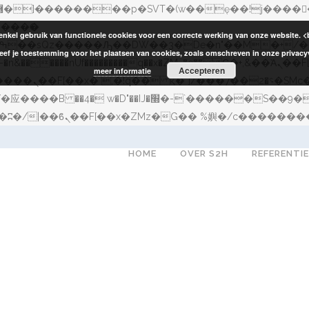
enkel gebruik van functionele cookies voor een correcte werking van onze website. <
eef je toestemming voor het plaatsen van cookies, zoals omschreven in onze privacyv
�����nUf���������q��x�ZM~�
c�� Ϲ�+,&��Ὰܢ��F[��(�1�*"��
Accepteren
meer informatie
�!� :�s"��
������S��9�Dr�ji��EJ߅��gJ�应��
HOME
OVER S2H
REFERENTI