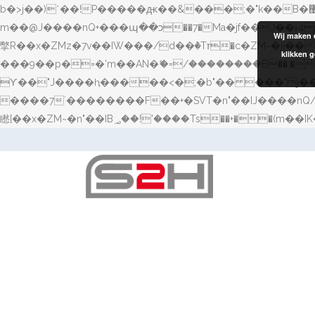
b�>j��)΄��!P�����ԫ��&���;�"k��B�޶�}��������p�SVT�(w��ę��!j������ ��x�;�-
m��@J����nQ+���պ��כ��7�Ma�jf��J��ͱ4j���Ѳ�
Wij maken 
撆R��x�ZMz�7v��IW���/d��ٞ�Тז�c�ZM~�ji�� ߒ��sQz�����Ԡ��DW��3�De�n"��M�+/��������B��:�-�u��IJ���7j�委
klikken g
���9��p�=�'m��AN�ޭ�=/��������B��:�-�n&�
ϒ��"J����ԧ�����<�;�b"�� ���"j�����ܢ��F[��x� ,�!q�� қ�*]/���؝�2��7�SMc�s"���ޭ�DQ/�应�ܢ��F_�
����7`��������F��+�SVT�n"��IJ����nQ/�应����B ��4� w�D"��IJ�׭�-`