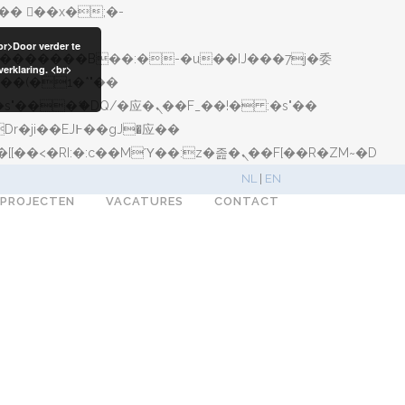
br>Door verder te
erklaring. <br>
矁[��x�ZM~�n"��IB؃��!'����Тѕ��+��(m��IK�ʭ�/|��ϐܢ��F[��x�ZMz�G�� %嬩�/c��������[[��<�RI:�:c��MΎ��:z�졾�ܢ��F[��R�ZM~�D
NL
|
EN
EPROJECTEN
VACATURES
CONTACT