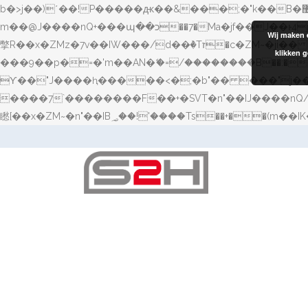
b�>j��)΄��!P�����ԫ��&���;�"k��B�޶�}��������p�SVT�(w��ę��!j������ ��x�;�-
m��@J����nQ+���պ��כ��7�Ma�jf��J��ͱ4j���Ѳ�
Wij maken 
撆R��x�ZMz�7v��IW���/d��ٞ�Тז�c�ZM~�ji�� ߒ��sQz�����Ԡ��DW��3�De�n"��M�+/��������B��:�-�u��IJ���7j�委
klikken g
���9��p�=�'m��AN�ޭ�=/��������B��:�-�n&�
ϒ��"J����ԧ�����<�;�b"�� ���"j�����ܢ��F[��x� ,�!q�� қ�*]/���؝�2��7�SMc�s"���ޭ�DQ/�应�ܢ��F_�
����7`��������F��+�SVT�n"��IJ����nQ/�应����B ��4� w�D"��IJ�׭�-`